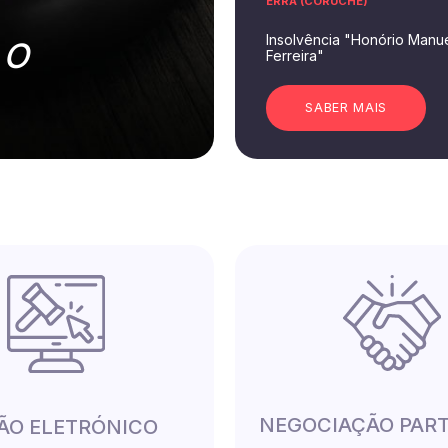
ERRA (CORUCHE)
Insolvência "Honório Manue
 O
Ferreira"
SABER MAIS
NEGOCIAÇÃO PAR
LÃO ELETRÓNICO