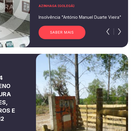
AZINHAGA (GOLEGÃ)
Insolvência "António Manuel Duarte Vieira"
SABER MAIS
4
RENO
TURA
ES,
ROS E
M2