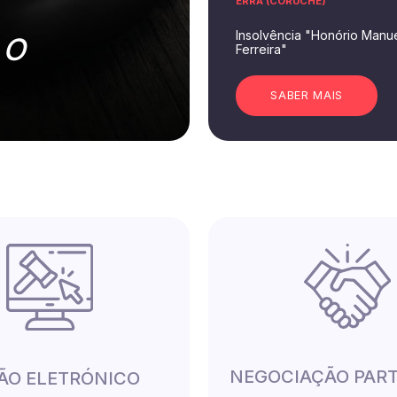
ERRA (CORUCHE)
Insolvência "Honório Manue
 O
Ferreira"
SABER MAIS
NEGOCIAÇÃO PAR
LÃO ELETRÓNICO