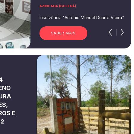
AZINHAGA (GOLEGÃ)
Insolvência "António Manuel Duarte Vieira"
SABER MAIS
4
RENO
TURA
ES,
ROS E
M2